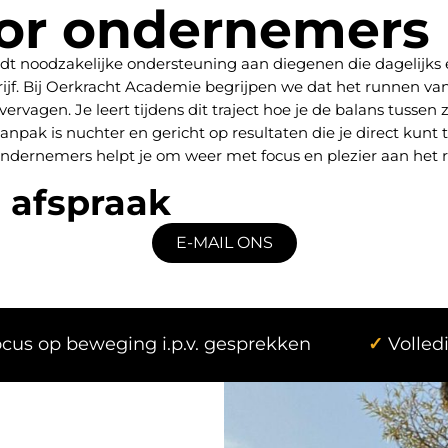
or ondernemers
t noodzakelijke ondersteuning aan diegenen die dagelijks 
ijf. Bij Oerkracht Academie begrijpen we dat het runnen va
rvagen. Je leert tijdens dit traject hoe je de balans tussen 
 aanpak is nuchter en gericht op resultaten die je direct kunt
ondernemers helpt je om weer met focus en plezier aan het r
 afspraak
E-MAIL ONS
cus op beweging i.p.v. gesprekken
✓
Volled