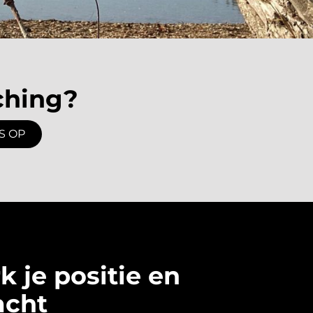
ching?
S OP
k je positie en
acht