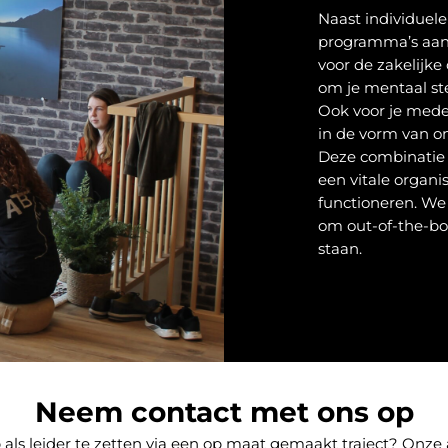
Naast individuele
programma’s aan
voor de zakelijke
om je mentaal st
Ook voor je mede
in de vorm van 
Deze combinatie v
een vitale organi
functioneren. We
om out-of-the-bo
staan.
Neem contact met ons op
p als leider te zetten via een op maat gemaakt traject? Onz