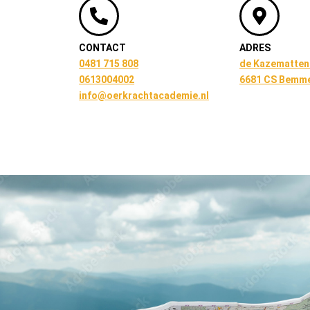
CONTACT
ADRES
0481 715 808
de Kazematten
0613004002
6681 CS Bemm
info@oerkrachtacademie.nl