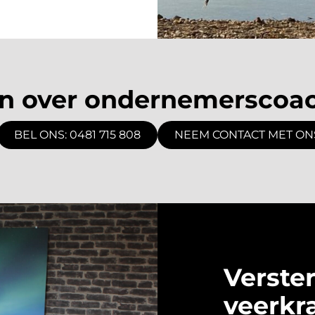
n over ondernemerscoa
BEL ONS: 0481 715 808
NEEM CONTACT MET ON
Verster
veerkr