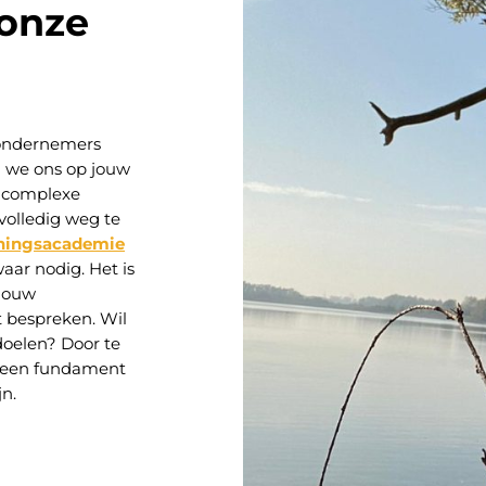
onze
 ondernemers
en we ons op jouw
om complexe
 volledig weg te
hingsacademie
aar nodig. Het is
 jouw
t bespreken. Wil
oelen? Door te
 een fundament
jn.