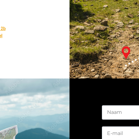
 2b
el