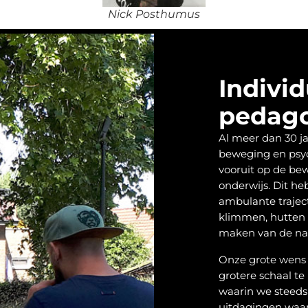
Nick Posthumus
Individ
pedag
Al meer dan 30 j
beweging en psy
vooruit op de be
onderwijs. Dit h
ambulante trajec
klimmen, hutten 
maken van de nat
Onze grote wens i
grotere schaal te
waarin we steeds 
uitdagingen waa