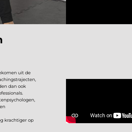
m
ekomen uit de
chingstrajecten,
den dan ook
fessionals.
tenpsychologen,
 en
g krachtiger op