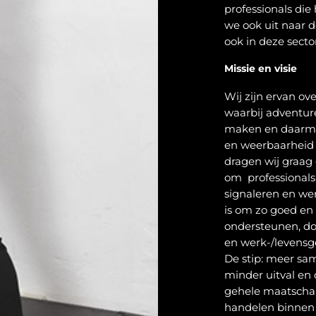
professionals die
we ook uit naar d
ook in deze sector
Missie en visie
Wij zijn ervan ov
waarbij adventur
maken en daarmee
en weerbaarheid t
dragen wij graag e
om professionals
signaleren en we
is om zo goed en 
ondersteunen, doo
en werk-/levensge
De stip: meer sa
minder uitval en
gehele maatschap
handelen binnen 