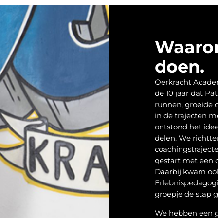
Waaro
doen.
Oerkracht Academi
de 10 jaar dat P
runnen, groeide d
in de trajecten m
ontstond het ide
delen. We richtt
coachingstrajecte
gestart met een o
Daarbij kwam ook
Erlebnispedagogi
groepje de stap g
We hebben een gr