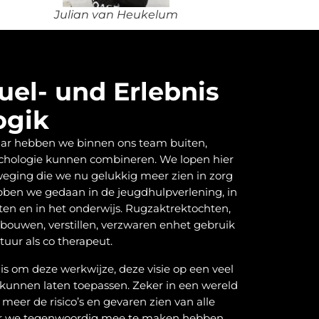
Julian van Heukelum
uel- und Erlebnis
ogik
aar hebben we binnen ons team buiten,
chologie kunnen combineren. We lopen hier
weging die we nu gelukkig meer zien in zorg
ebben we gedaan in de jeugdhulpverlening, in
ten en in het onderwijs. Rugzaktrektochten,
bouwen, verstillen, verzwaren enhet gebruik
uur als co therapeut.
s om deze werkwijze, deze visie op een veel
 kunnen laten toepassen. Zeker in een wereld
meer de risico’s en gevaren zien van alle
r we tegenwoordig mee te maken hebben.