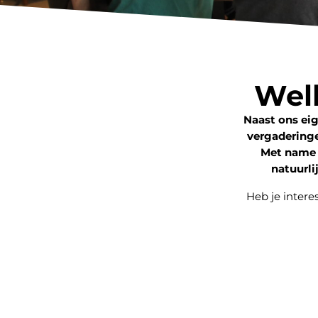
Wel
Naast ons ei
vergaderinge
Met name 
natuurli
Heb je intere