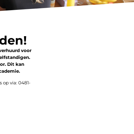
den!
verhuurd voor
elfstandigen.
r. Dit kan
Academie.
 op via: 0481-