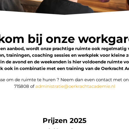
kom bij onze workgar
gen aanbod, wordt onze prachtige ruimte ook regelmatig 
n, trainingen, coaching sessies en werkplek voor kleine z
in de avond en de weekenden is hier voldoende ruimte voo
jk ook in combinatie met een training van de Oerkracht 
sse om de ruimte te huren ? Neem dan even contact met ons
715808 of
administratie@oerkrachtacademie.nl
Prijzen 2025