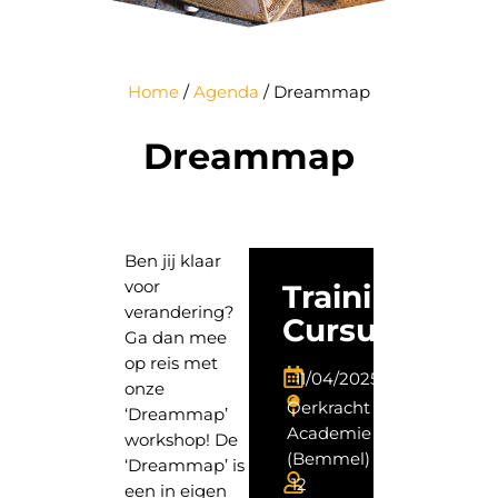
Home
/
Agenda
/
Dreammap
Dreammap
Ben jij klaar
voor
Training,
verandering?
Cursus
Ga dan mee
op reis met
11
04
2025
onze
Oerkracht
‘Dreammap’
Academie
workshop! De
(Bemmel)
‘Dreammap’ is
12
een in eigen