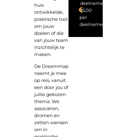
deelnemers
huis
95,00
ontwikkelde,
per
praktische tool
deelnemer
om jouw
doelen of die
van jouw team
inzichtelijk te
maken.
De Dreammap
neemt je mee
op reis, vanuit
een door jou of
jullie gekozen
thema. We
associëren,
dromen en
zetten wensen
om in
praktische